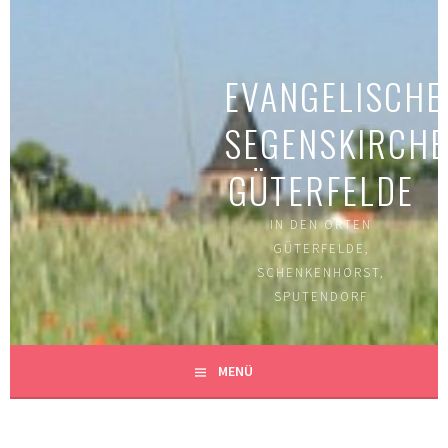
Springe
zum
Inhalt
EVANGELISCHE
SEGENSKIRCH
GÜTERFELDE
IN DEN ORTEN
GÜTERFELDE,
SCHENKENHORST,
SPUTENDORF
MENÜ