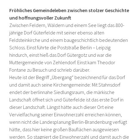
Fröhliches Gemeindeleben zwischen stolzer Geschichte
und hoffnungsvoller Zukunft
Zwischen Feldern, Wäldern und einem See liegt das 800-
jährige Dorf Güterfelde mit seiner ebenso alten
Feldsteinkirche und einem baugeschichtlich bedeutenden
Schloss. Einst führte die Poststraße Berlin – Leipzig
hindurch, einst hieß das Dorf Gütergotz und war die
Muttergemeinde von Zehlendorf. Einst kam Theodor
Fontane zu Besuch und schrieb darüber.
Heute ist der Begriff „Übergang“ bezeichnend für das Dorf
und damit auch seine Kirchengemeinde: Mit Stahnsdorf
endet der berlinnahe Siedlungsraum, die märkische
Landschaft öffnet sich und Güterfelde ist das erste Dorf in
dieser Landschaft. Längst hätte auch dieser Ort eine
Vervielfachung seiner Einwohnerzahl erreichen können,
wenn nicht die Landesplanung Berlin-Brandenburg verfügt
hätte, dass hier keine großen Bauflächen ausgewiesen
werden. So stagniert die Einwohnerzahl und damit auch die