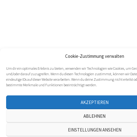
Cookie-Zustimmung verwalten
Um dir ein optimales Erlebnis zu bieten, verwenden wir Technologien wie Cookies, um Ge
und/oder darauf zuzugreifen. Wenn du diesen Technologien zustimmst, können wir Daten
eindeutige IDs auf dieser Website verarbeiten. Wenn du deine Zustimmung nicht erteilst 
bestimmte Merkmale und Funktionen beeinträchtigt werden.
AKZEPTIEREN
ABLEHNEN
EINSTELLUNGEN ANSEHEN