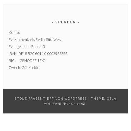
SPENDEN
Konto:
Ev. Kirchenkreis Berlin-Süd-West
Evangelische Bank eG
IBAN: DE18 520 604 10 0003966399
BIC: GENODEF 1EK1
Zweck: Güterfelde
STOLZ PRÄSENTIERT VON WORDPRESS
|
THEME: SELA
VON
WORDPRESS.COM
.